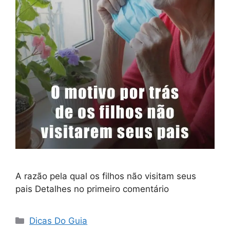
A razão pela qual os filhos não visitam seus
pais Detalhes no primeiro comentário
Categorias
Dicas Do Guia