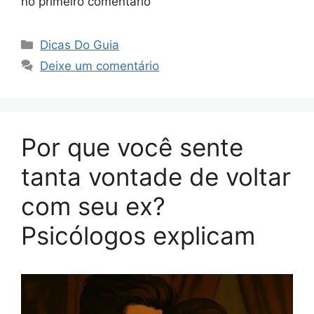
no primeiro comentário
Categorias
Dicas Do Guia
Deixe um comentário
Por que você sente
tanta vontade de voltar
com seu ex?
Psicólogos explicam