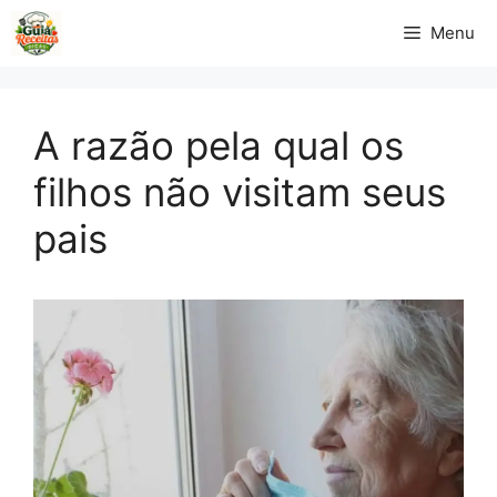
Pular
Menu
para
o
conteúdo
A razão pela qual os
filhos não visitam seus
pais