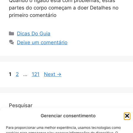
Quando o fígado está com problemas, estas
partes do corpo começam a doer Detalhes no
primeiro comentário
Categorias
Dicas Do Guia
Deixe um comentário
Page
Page
Page
1
2
…
121
Next
→
Pesquisar
Gerenciar consentimento
Pesquisar
Para proporcionar uma melhor experiência, usamos tecnologias como
cookies para armazenar e/ou acessar informações do dispositivo. O