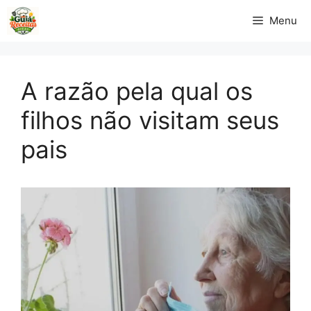
Pular
Menu
para
o
conteúdo
A razão pela qual os
filhos não visitam seus
pais