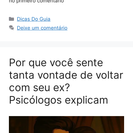
no primeiro comentário
Categorias
Dicas Do Guia
Deixe um comentário
Por que você sente
tanta vontade de voltar
com seu ex?
Psicólogos explicam