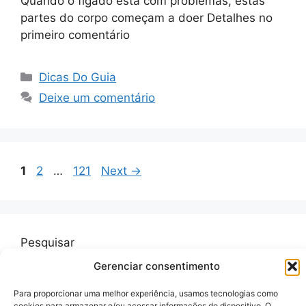
Quando o fígado está com problemas, estas
partes do corpo começam a doer Detalhes no
primeiro comentário
Categorias
Dicas Do Guia
Deixe um comentário
Page
Page
Page
1
2
…
121
Next
→
Pesquisar
Gerenciar consentimento
Pesquisar
Para proporcionar uma melhor experiência, usamos tecnologias como
cookies para armazenar e/ou acessar informações do dispositivo. O