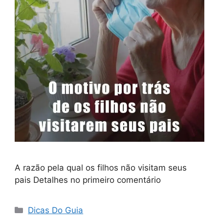
A razão pela qual os filhos não visitam seus
pais Detalhes no primeiro comentário
Categorias
Dicas Do Guia