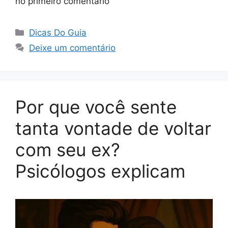
no primeiro comentário
Categorias
Dicas Do Guia
Deixe um comentário
Por que você sente
tanta vontade de voltar
com seu ex?
Psicólogos explicam