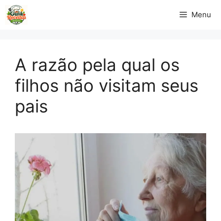
Pular
Menu
para
o
conteúdo
A razão pela qual os
filhos não visitam seus
pais