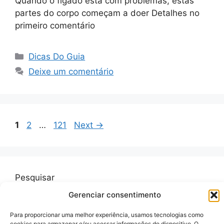
Quando o fígado está com problemas, estas
partes do corpo começam a doer Detalhes no
primeiro comentário
Categorias
Dicas Do Guia
Deixe um comentário
Page
Page
Page
1
2
…
121
Next
→
Pesquisar
Gerenciar consentimento
Pesquisar
Para proporcionar uma melhor experiência, usamos tecnologias como
cookies para armazenar e/ou acessar informações do dispositivo. O