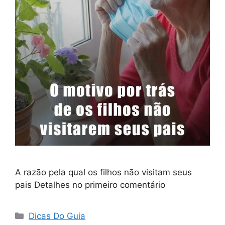
A razão pela qual os filhos não visitam seus
pais Detalhes no primeiro comentário
Categorias
Dicas Do Guia