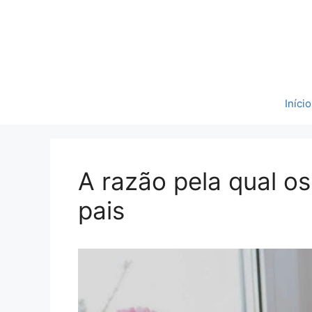
Pular
para
o
conteúdo
Início
A razão pela qual os
pais