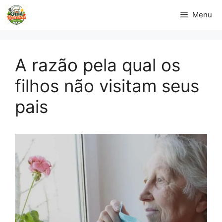
Pular
Menu
para
o
conteúdo
A razão pela qual os
filhos não visitam seus
pais