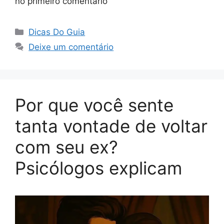
no primeiro comentário
Categorias
Dicas Do Guia
Deixe um comentário
Por que você sente
tanta vontade de voltar
com seu ex?
Psicólogos explicam