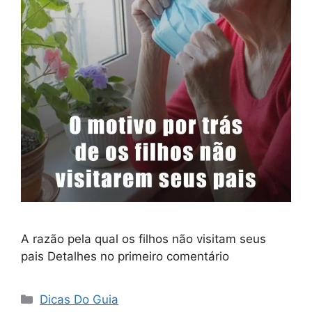
A razão pela qual os filhos não visitam seus
pais Detalhes no primeiro comentário
Categorias
Dicas Do Guia