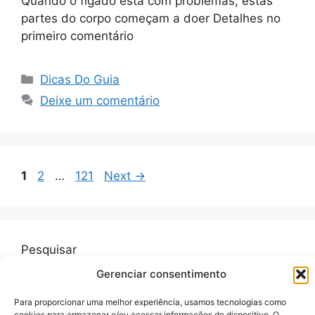
Quando o fígado está com problemas, estas
partes do corpo começam a doer Detalhes no
primeiro comentário
Categorias
Dicas Do Guia
Deixe um comentário
Page
Page
Page
1
2
…
121
Next
→
Pesquisar
Gerenciar consentimento
Pesquisar
Para proporcionar uma melhor experiência, usamos tecnologias como
cookies para armazenar e/ou acessar informações do dispositivo. O