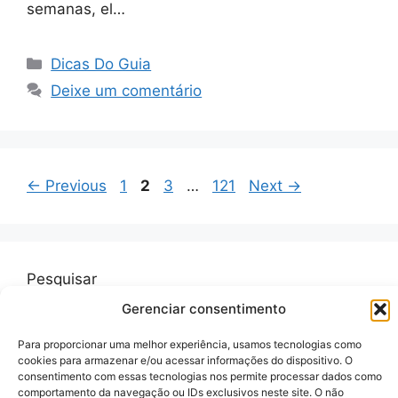
semanas, el…
Categorias
Dicas Do Guia
Deixe um comentário
Page
Page
Page
Page
←
Previous
1
2
3
…
121
Next
→
Pesquisar
Gerenciar consentimento
Pesquisar
Para proporcionar uma melhor experiência, usamos tecnologias como
cookies para armazenar e/ou acessar informações do dispositivo. O
consentimento com essas tecnologias nos permite processar dados como
comportamento da navegação ou IDs exclusivos neste site. O não