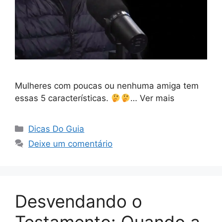
Mulheres com poucas ou nenhuma amiga tem
essas 5 características.
… Ver mais
Categorias
Dicas Do Guia
Deixe um comentário
Desvendando o