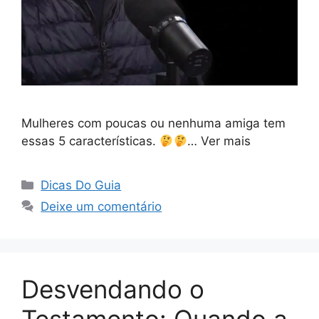
Mulheres com poucas ou nenhuma amiga tem
essas 5 características.
… Ver mais
Categorias
Dicas Do Guia
Deixe um comentário
Desvendando o