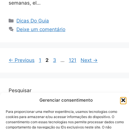
semanas, el…
Categorias
Dicas Do Guia
Deixe um comentário
Page
Page
Page
Page
←
Previous
1
2
3
…
121
Next
→
Pesquisar
Gerenciar consentimento
Pesquisar
Para proporcionar uma melhor experiência, usamos tecnologias como
cookies para armazenar e/ou acessar informações do dispositivo. O
consentimento com essas tecnologias nos permite processar dados como
comportamento da navegação ou IDs exclusivos neste site. O não