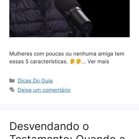
Mulheres com poucas ou nenhuma amiga tem
essas 5 características.
… Ver mais
Categorias
Dicas Do Guia
Deixe um comentário
Desvendando o