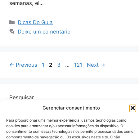
semanas, el…
Categorias
Dicas Do Guia
Deixe um comentário
Page
Page
Page
Page
←
Previous
1
2
3
…
121
Next
→
Pesquisar
Gerenciar consentimento
Pesquisar
Para proporcionar uma melhor experiência, usamos tecnologias como
cookies para armazenar e/ou acessar informações do dispositivo. O
consentimento com essas tecnologias nos permite processar dados como
comportamento da navegação ou IDs exclusivos neste site. O não