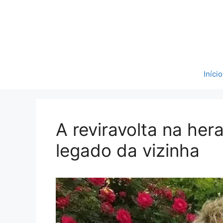
Pular
para
o
conteúdo
Início
A reviravolta na her
legado da vizinha