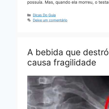
possuía. Mas, quando ela morreu, o test
Categorias
Dicas Do Guia
Deixe um comentário
A bebida que destró
causa fragilidade