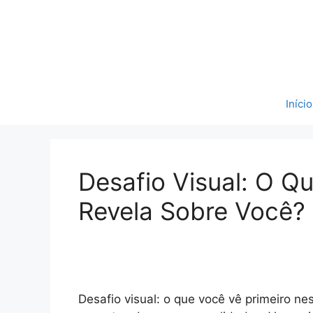
Pular
para
o
conteúdo
Início
Desafio Visual: O Q
Revela Sobre Você?
Desafio visual: o que você vê primeiro n