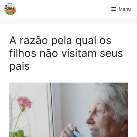
Pular
Menu
para
o
conteúdo
A razão pela qual os
filhos não visitam seus
pais