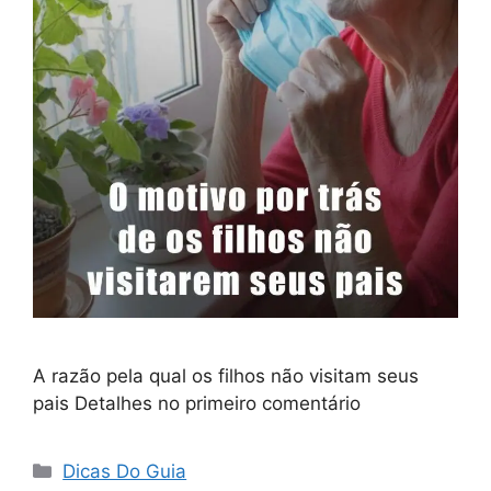
A razão pela qual os filhos não visitam seus
pais Detalhes no primeiro comentário
Categorias
Dicas Do Guia