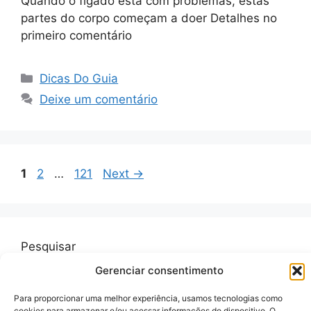
Quando o fígado está com problemas, estas
partes do corpo começam a doer Detalhes no
primeiro comentário
Categorias
Dicas Do Guia
Deixe um comentário
Page
Page
Page
1
2
…
121
Next
→
Pesquisar
Gerenciar consentimento
Pesquisar
Para proporcionar uma melhor experiência, usamos tecnologias como
cookies para armazenar e/ou acessar informações do dispositivo. O