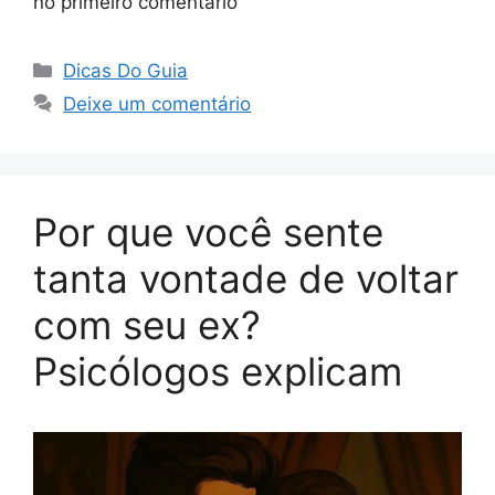
no primeiro comentário
Categorias
Dicas Do Guia
Deixe um comentário
Por que você sente
tanta vontade de voltar
com seu ex?
Psicólogos explicam