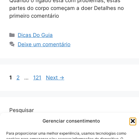
Quando o fígado está com problemas, estas
partes do corpo começam a doer Detalhes no
primeiro comentário
Categorias
Dicas Do Guia
Deixe um comentário
Page
Page
Page
1
2
…
121
Next
→
Pesquisar
Gerenciar consentimento
Pesquisar
Para proporcionar uma melhor experiência, usamos tecnologias como
cookies para armazenar e/ou acessar informações do dispositivo. O