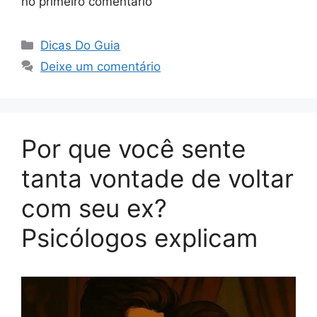
no primeiro comentário
Categorias
Dicas Do Guia
Deixe um comentário
Por que você sente
tanta vontade de voltar
com seu ex?
Psicólogos explicam