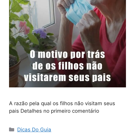
A razão pela qual os filhos não visitam seus
pais Detalhes no primeiro comentário
Categorias
Dicas Do Guia