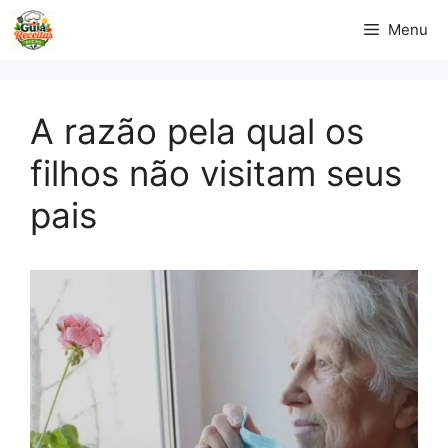
Pular
Menu
para
o
conteúdo
A razão pela qual os
filhos não visitam seus
pais