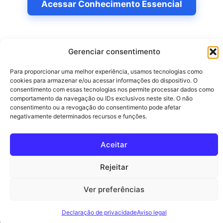
Acessar Conhecimento Essencial
Gerenciar consentimento
Para proporcionar uma melhor experiência, usamos tecnologias como
cookies para armazenar e/ou acessar informações do dispositivo. O
consentimento com essas tecnologias nos permite processar dados como
Pesquisar
comportamento da navegação ou IDs exclusivos neste site. O não
consentimento ou a revogação do consentimento pode afetar
Pesquisar
negativamente determinados recursos e funções.
Aceitar
© 2026 guiareceita.com.br
• Built with
GeneratePress
Rejeitar
Ver preferências
Declaração de privacidade
Aviso legal