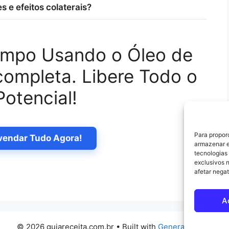
s e efeitos colaterais?
empo Usando o Óleo de
completa. Libere Todo o
Potencial!
Para propor
vendar Tudo Agora!
armazenar e
tecnologias
exclusivos 
afetar nega
A
© 2026 guiareceita.com.br
• Built with
GeneratePress