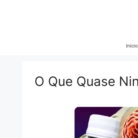
Pular
para
o
conteúdo
Início
O Que Quase Ni