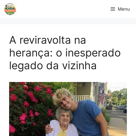
Pular
Menu
para
o
conteúdo
A reviravolta na
herança: o inesperado
legado da vizinha