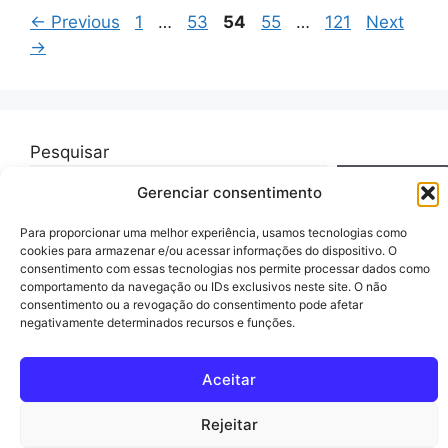
Page
Page
Page
Page
Page
←
Previous
1
…
53
54
55
…
121
Next
→
Pesquisar
Pesquisar
Gerenciar consentimento
Para proporcionar uma melhor experiência, usamos tecnologias como
cookies para armazenar e/ou acessar informações do dispositivo. O
consentimento com essas tecnologias nos permite processar dados como
comportamento da navegação ou IDs exclusivos neste site. O não
© 2026 guiareceita.com.br
• Built with
GeneratePress
consentimento ou a revogação do consentimento pode afetar
negativamente determinados recursos e funções.
Aceitar
Rejeitar