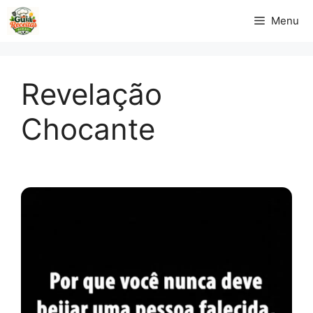
Pular
Menu
para
o
conteúdo
Revelação
Chocante