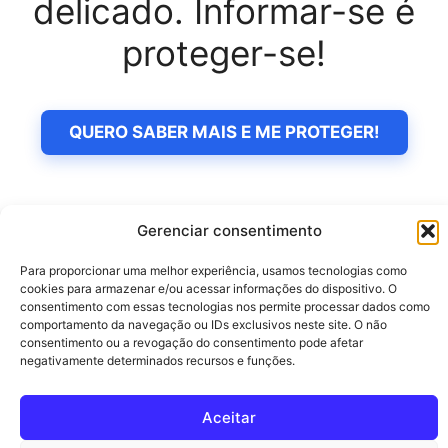
delicado. Informar-se é
proteger-se!
QUERO SABER MAIS E ME PROTEGER!
Gerenciar consentimento
Para proporcionar uma melhor experiência, usamos tecnologias como
cookies para armazenar e/ou acessar informações do dispositivo. O
Pesquisar
consentimento com essas tecnologias nos permite processar dados como
comportamento da navegação ou IDs exclusivos neste site. O não
Pesquisar
consentimento ou a revogação do consentimento pode afetar
negativamente determinados recursos e funções.
Aceitar
© 2026 guiareceita.com.br
• Built with
GeneratePress