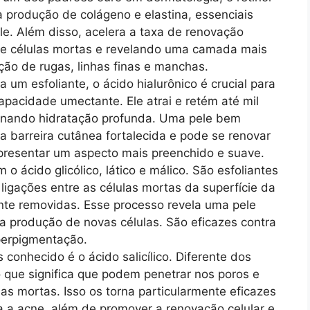
a produção de colágeno e elastina, essenciais
ele. Além disso, acelera a taxa de renovação
de células mortas e revelando uma camada mais
ção de rugas, linhas finas e manchas.
um esfoliante, o ácido hialurônico é crucial para
pacidade umectante. Ele atrai e retém até mil
onando hidratação profunda. Uma pele bem
ma barreira cutânea fortalecida e pode se renovar
apresentar um aspecto mais preenchido e suave.
 o ácido glicólico, lático e málico. São esfoliantes
igações entre as células mortas da superfície da
ente removidas. Esse processo revela uma pele
 a produção de novas células. São eficazes contra
iperpigmentação.
 conhecido é o ácido salicílico. Diferente dos
 que significa que podem penetrar nos poros e
as mortas. Isso os torna particularmente eficazes
a a acne, além de promover a renovação celular e