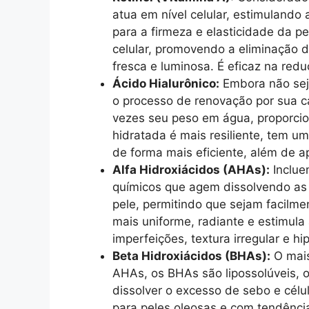
atua em nível celular, estimulando 
para a firmeza e elasticidade da p
celular, promovendo a eliminação 
fresca e luminosa. É eficaz na redu
Ácido Hialurônico:
Embora não seja 
o processo de renovação por sua ca
vezes seu peso em água, proporci
hidratada é mais resiliente, tem u
de forma mais eficiente, além de 
Alfa Hidroxiácidos (AHAs):
Incluem
químicos que agem dissolvendo as l
pele, permitindo que sejam facilm
mais uniforme, radiante e estimula
imperfeições, textura irregular e h
Beta Hidroxiácidos (BHAs):
O mais
AHAs, os BHAs são lipossolúveis, o
dissolver o excesso de sebo e célul
para peles oleosas e com tendênci