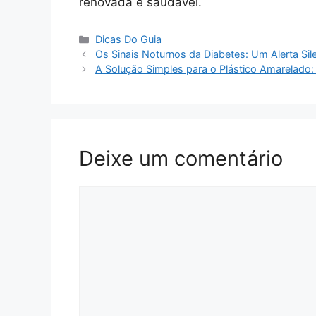
renovada e saudável.
Categorias
Dicas Do Guia
Os Sinais Noturnos da Diabetes: Um Alerta Sil
A Solução Simples para o Plástico Amarelado:
Deixe um comentário
Comentário