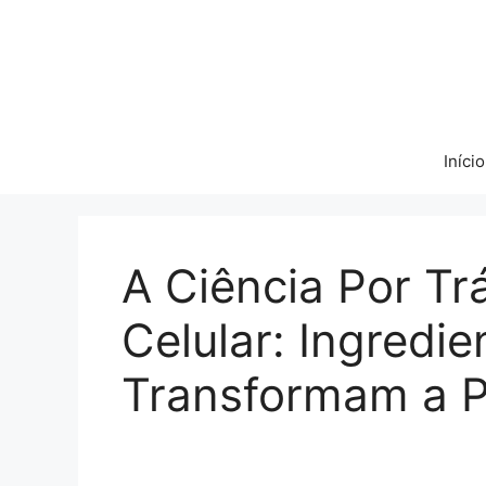
Pular
para
o
conteúdo
Início
A Ciência Por T
Celular: Ingredi
Transformam a P