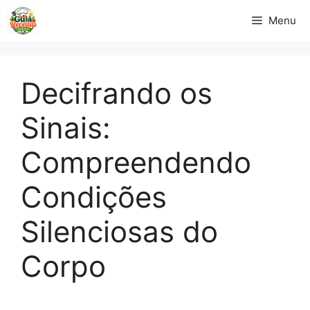
Pular
Menu
para
o
conteúdo
Decifrando os
Sinais:
Compreendendo
Condições
Silenciosas do
Corpo