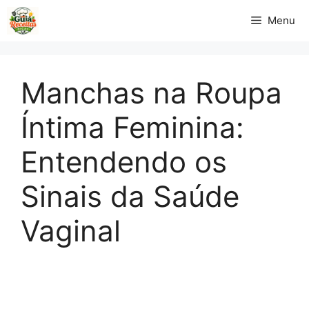
Pular
Menu
para
o
conteúdo
Manchas na Roupa
Íntima Feminina:
Entendendo os
Sinais da Saúde
Vaginal